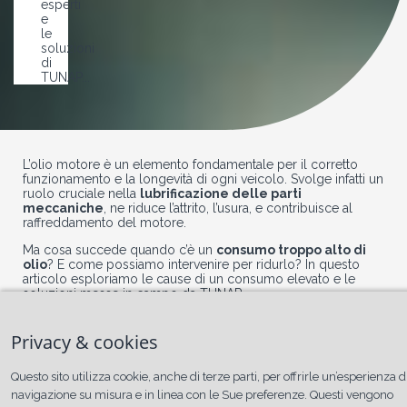
esperti
e
le
soluzioni
di
TUNAP...
L’olio motore è un elemento fondamentale per il corretto
funzionamento e la longevità di ogni veicolo. Svolge infatti un
ruolo cruciale nella
lubrificazione delle parti
meccaniche
, ne riduce l’attrito, l’usura, e contribuisce al
raffreddamento del motore.
Ma cosa succede quando c’è un
consumo troppo alto di
olio
? E come possiamo intervenire per ridurlo? In questo
articolo esploriamo le cause di un consumo elevato e le
soluzioni messe in campo da TUNAP.
Privacy & cookies
Il consumo eccessivo di olio: un
Questo sito utilizza cookie, anche di terze parti, per offrirle un’esperienza d
problema da non sottovalutare
navigazione su misura e in linea con le Sue preferenze. Questi vengono