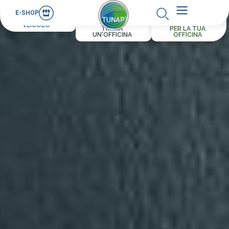
E-SHOP
PER IL TUO
VEICOLO
TROVA
PER LA TUA
UN'OFFICINA
OFFICINA