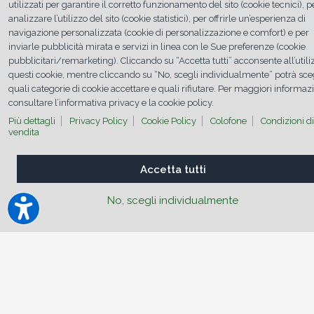
utilizzati per garantire il corretto funzionamento del sito (cookie tecnici), p
Per consumo eccessivo intendiamo, in generale, un
analizzare l’utilizzo del sito (cookie statistici), per offrirle un’esperienza di
consumo superiore a 1 litro ogni 1.000 km
e può essere
sintomo di diverse problematiche interne al motore, come
navigazione personalizzata (cookie di personalizzazione e comfort) e per
ad esempio:
inviarle pubblicità mirata e servizi in linea con le Sue preferenze (cookie
pubblicitari/remarketing). Cliccando su “Accetta tutti” acconsente all’utili
Usura delle fasce elastiche
: le fasce elastiche,
situate sui pistoni, mantengono l’olio nel basamento
questi cookie, mentre cliccando su “No, scegli individualmente” potrà sce
del motore che forma un velo lubrificante sulle pareti
quali categorie di cookie accettare e quali rifiutare. Per maggiori informaz
dei cilindri. In caso di fasce elastiche usurate, l’olio può
consultare l’informativa privacy e la cookie policy.
penetrare in camera di combustione e bruciare.
Problemi alle guarnizioni delle valvole
:
Più dettagli
Privacy Policy
Cookie Policy
Colofone
Condizioni di
guarnizioni usurate o danneggiate possono permettere
vendita
all’olio di entrare in camera di combustione o nel
sistema di scarico.
Perdite dalle tenute dell’albero motore
: e tenute
Accetta tutti
dell’albero motore, se danneggiate, possono causare
perdite d’olio dal motore.
Un
consumo elevato
di olio non solo compromette le
No, scegli individualmente
prestazioni del motore, ma può anche causare
danni
meccanici
costosi da riparare. Inoltre, la necessità di
frequenti rabbocchi diventa un fastidio e un
costo
aggiuntivo
da considerare. Per questo è fondamentale
intervenire tempestivamente.