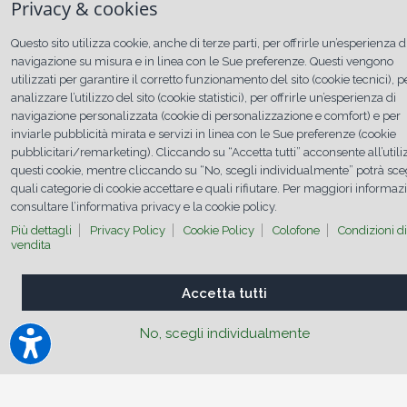
Privacy & cookies
Questo sito utilizza cookie, anche di terze parti, per offrirle un’esperienza d
navigazione su misura e in linea con le Sue preferenze. Questi vengono
utilizzati per garantire il corretto funzionamento del sito (cookie tecnici), p
analizzare l’utilizzo del sito (cookie statistici), per offrirle un’esperienza di
navigazione personalizzata (cookie di personalizzazione e comfort) e per
inviarle pubblicità mirata e servizi in linea con le Sue preferenze (cookie
pubblicitari/remarketing). Cliccando su “Accetta tutti” acconsente all’utili
PULIZIA INTERCOOLER
questi cookie, mentre cliccando su “No, scegli individualmente” potrà sce
I benefici per i mezzi pesanti
quali categorie di cookie accettare e quali rifiutare. Per maggiori informaz
Una riduzione delle emissioni nocive e il recupero di
consultare l’informativa privacy e la cookie policy.
potenza del motore sono alcuni dei vantaggi per i mezzi
Più dettagli
Privacy Policy
Cookie Policy
Colofone
Condizioni di
pesanti. Inoltre, la pulizia intercooler contribuisce a
vendita
ripristinare un perfetto scambio termico, riducendo le
possibilità di fermo veicolo e il mancato guadagno.
Accetta tutti
No, scegli individualmente
Più aria pulita
Riduzione delle
Recupero di
Pulire per
nell’atmosfera,
emissioni nocive,
potenza del
ripristinare
grazie al
grazie al ripristino
motore e
un