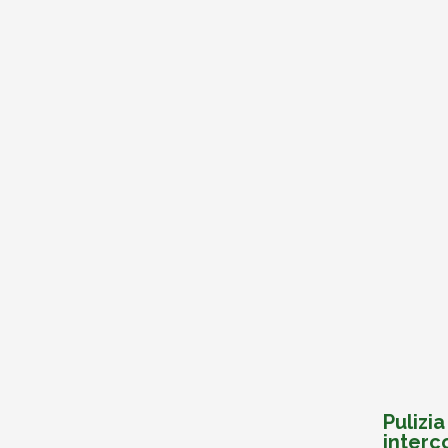
Pulizia
interc