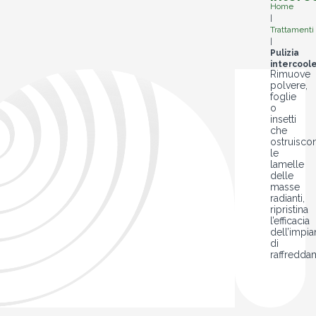
Home
|
Trattamenti
|
Pulizia
intercool
Rimuove
polvere,
foglie
o
insetti
che
ostruisco
le
lamelle
delle
masse
radianti,
ripristina
l’efficacia
dell’impia
di
raffredda