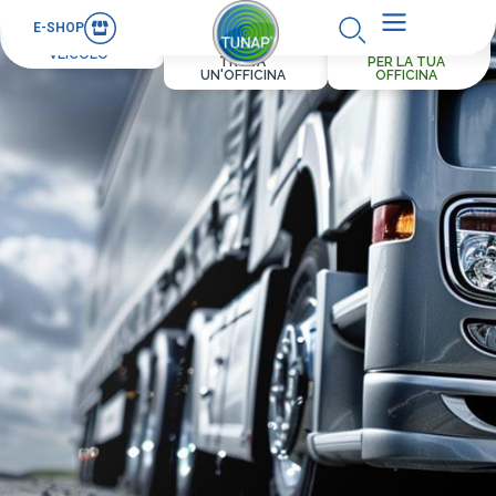
E-SHOP
PER IL TUO
VEICOLO
TROVA
PER LA TUA
UN'OFFICINA
OFFICINA