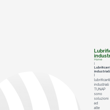
Lubrifi
industr
Home
|
Lubrifican
industriali
I
lubrificant
industriali
TUNAP
sono
soluzioni
ad
alte