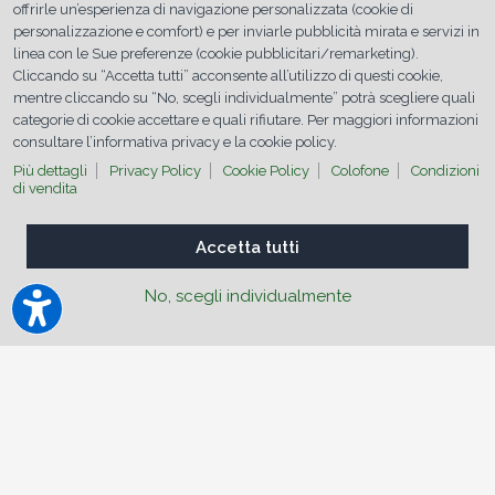
offrirle un’esperienza di navigazione personalizzata (cookie di
operativa,
personalizzazione e comfort) e per inviarle pubblicità mirata e servizi in
sicurezza
linea con le Sue preferenze (cookie pubblicitari/remarketing).
e
Cliccando su “Accetta tutti” acconsente all’utilizzo di questi cookie,
risultati
mentre cliccando su “No, scegli individualmente” potrà scegliere quali
misurabili
categorie di cookie accettare e quali rifiutare. Per maggiori informazioni
nel
consultare l’informativa privacy e la cookie policy.
tempo.
Più dettagli
Privacy Policy
Cookie Policy
Colofone
Condizioni
di vendita
Accetta tutti
No, scegli individualmente
TUNAP Industry
Da oltre 40 anni,
TUNAP è sinonimo di passione
e competenza nel campo dei prodotti
chimici
. In qualità di specialisti di applicazioni
chimico-tecniche, i nostri punti di forza sono in
particolare i grassi lubrificanti, gli oli lubrificanti, le