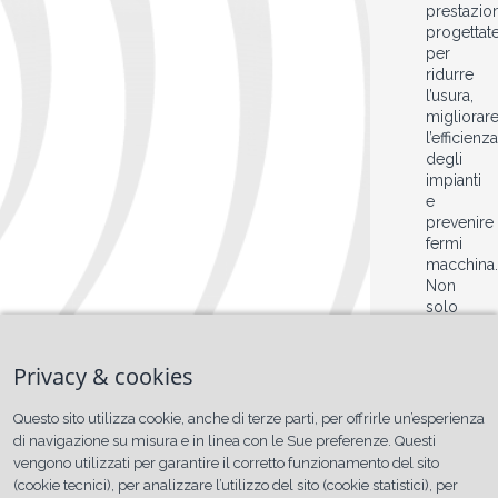
prestazion
progettat
per
ridurre
l’usura,
migliorar
l’efficienza
degli
impianti
e
prevenire
fermi
macchina.
Non
solo
prodotto,
ma
Privacy & cookies
supporto
tecnico
e
Questo sito utilizza cookie, anche di terze parti, per offrirle un’esperienza
consulen
di navigazione su misura e in linea con le Sue preferenze. Questi
per
vengono utilizzati per garantire il corretto funzionamento del sito
garantire
(cookie tecnici), per analizzare l’utilizzo del sito (cookie statistici), per
continuità