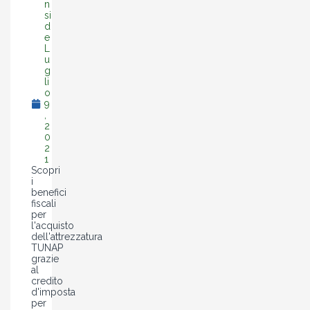
n
si
d
e
L
u
g
li
o
9
,
2
0
2
1
Scopri
i
benefici
fiscali
per
l'acquisto
dell'attrezzatura
TUNAP
grazie
al
credito
d'imposta
per