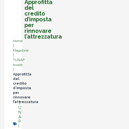
Approfitta
del
credito
d’imposta
per
rinnovare
l’attrezzatura
Home
|
Magazine
|
TUNAP
Inside
|
Approfitta
del
credito
d’imposta
per
rinnovare
l’attrezzatura
T
U
N
A
P
I