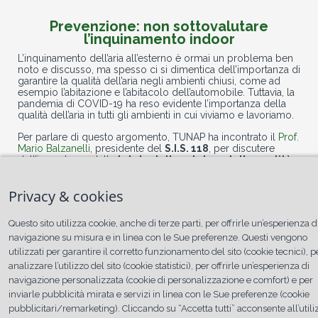
Prevenzione: non sottovalutare
l’inquinamento indoor
L’inquinamento dell’aria all’esterno è ormai un problema ben
noto e discusso, ma spesso ci si dimentica dell’importanza di
garantire la qualità dell’aria negli ambienti chiusi, come ad
esempio l’abitazione e l’abitacolo dell’automobile. Tuttavia, la
pandemia di COVID-19 ha reso evidente l’importanza della
qualità dell’aria in tutti gli ambienti in cui viviamo e lavoriamo.
Per parlare di questo argomento, TUNAP ha incontrato il
Prof.
Mario Balzanelli
, presidente del
S.I.S. 118
, per discutere
dell’importanza della
tutela della salute e della qualità
dell’aria negli ambienti chiusi
. Balzanelli ha sottolineato
come sia ormai ampiamente dimostrato che respirare aria
Privacy & cookies
densa di inquinanti, muffe e spore porti all’insorgenza di
diverse patologie – da un semplice naso chiuso all’asma –
che impattano sulla qualità della vita.
Questo sito utilizza cookie, anche di terze parti, per offrirle un’esperienza d
navigazione su misura e in linea con le Sue preferenze. Questi vengono
utilizzati per garantire il corretto funzionamento del sito (cookie tecnici), p
analizzare l’utilizzo del sito (cookie statistici), per offrirle un’esperienza di
navigazione personalizzata (cookie di personalizzazione e comfort) e per
inviarle pubblicità mirata e servizi in linea con le Sue preferenze (cookie
pubblicitari/remarketing). Cliccando su “Accetta tutti” acconsente all’utili