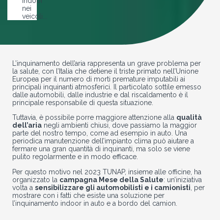
indoor
nei
veicoli...
L’inquinamento dell’aria rappresenta un grave problema per
la salute, con l’Italia che detiene il triste primato nell’Unione
Europea per il numero di morti premature imputabili ai
principali inquinanti atmosferici. Il particolato sottile emesso
dalle automobili, dalle industrie e dal riscaldamento è il
principale responsabile di questa situazione.
Tuttavia, è possibile porre maggiore attenzione alla
qualità
dell’aria
negli ambienti chiusi, dove passiamo la maggior
parte del nostro tempo, come ad esempio in auto. Una
periodica manutenzione dell’impianto clima può aiutare a
fermare una gran quantità di inquinanti, ma solo se viene
pulito regolarmente e in modo efficace.
Per questo motivo nel 2023 TUNAP, insieme alle officine, ha
organizzato la
campagna Mese della Salute
: un’iniziativa
volta a
sensibilizzare gli automobilisti e i camionisti
, per
mostrare con i fatti che esiste una soluzione per
l’inquinamento indoor in auto e a bordo del camion.