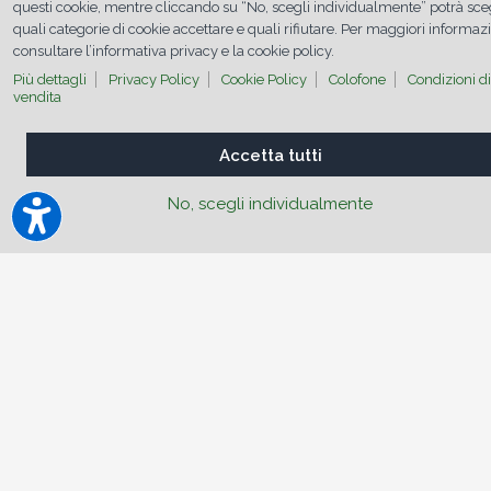
questi cookie, mentre cliccando su “No, scegli individualmente” potrà sce
quali categorie di cookie accettare e quali rifiutare. Per maggiori informaz
consultare l’informativa privacy e la cookie policy.
Più dettagli
Privacy Policy
Cookie Policy
Colofone
Condizioni di
vendita
Per questo motivo, è necessario porre maggiore attenzione
alla qualità dell’aria negli ambienti chiusi, soprattutto in
un’epoca come quella attuale, in cui la pandemia di COVID-19
Accetta tutti
ha reso evidente l’importanza della prevenzione e della tutela
della salute. Assicurare la qualità dell’aria negli ambienti chiusi
può aiutare a ridurre il rischio di malattie respiratorie e
No, scegli individualmente
migliorare il benessere delle persone.
Perché la collaborazione tra S.I.S. 118 e
TUNAP?
Quando si pensa alla gestione di un’emergenza, il primo ente
che viene in mente è il S.I.S. 118 che accorre per
salvaguardare la salute delle persone. Salute e sicurezza
sono le parole che lo accomunano a TUNAP. Proprio in
questo spirito abbiamo unito le forze per portare cultura
all’interno delle officine e sensibilizzare automobilisti e
camionisti sul tema della salute indoor e l’
importanza di
eseguire una corretta manutenzione dell’impianto del