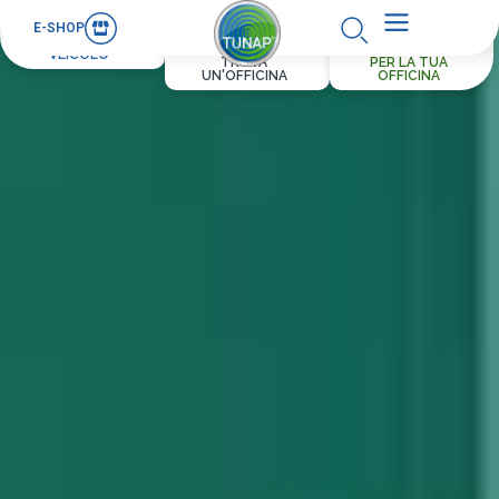
E-SHOP
PER IL TUO
VEICOLO
TROVA
PER LA TUA
UN'OFFICINA
OFFICINA