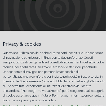
CERCA
FILTRI
Privacy & cookies
Contatta
l’officina
Questo sito utilizza cookie, anche di terze parti, per offrirle un’esperienza
per
di navigazione su misura e in linea con le Sue preferenze. Questi
verificare
l’effettiva
vengono utilizzati per garantire il corretto funzionamento del sito (cookie
assistenza
tecnici), per analizzare l’utilizzo del sito (cookie statistici), per offrirle
sul brand
un’esperienza di navigazione personalizzata (cookie di
desiderato.
personalizzazione e comfort) e per inviarle pubblicità mirata e servizi in
linea con le Sue preferenze (cookie pubblicitari/remarketing). Cliccando
su “Accetta tutti” acconsente all’utilizzo di questi cookie, mentre
cliccando su “No, scegli individualmente” potrà scegliere quali categorie
di cookie accettare e quali rifiutare. Per maggiori informazioni consultare
l’informativa privacy e la cookie policy.
Cerca una officina inserendo il nome, la