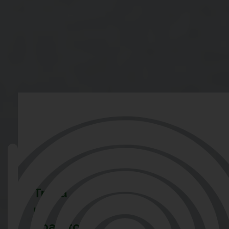
Trova
un
riparatore