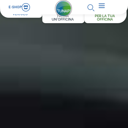
E-SHOP
PER IL TUO
VEICOLO
TROVA
PER LA TUA
UN'OFFICINA
OFFICINA