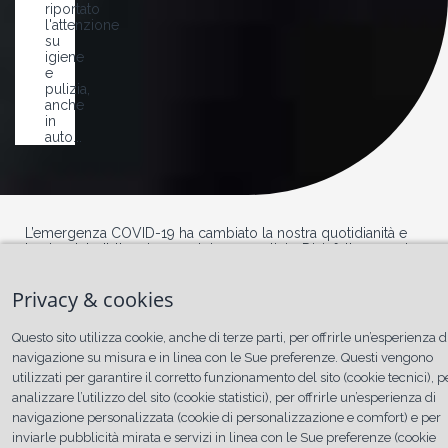
riportato
l'attenzione
su
igiene
e
pulizia,
anche
in
auto...
L’emergenza COVID-19 ha cambiato la nostra quotidianità e
ha riportato l’attenzione su igiene e pulizia. Disinfettare mani e
superfici è un’abitudine da non perdere per assicurare la
nostra salute.
Privacy & cookies
Questo sito utilizza cookie, anche di terze parti, per offrirle un’esperienza d
navigazione su misura e in linea con le Sue preferenze. Questi vengono
L'auto non è un luogo pulito
utilizzati per garantire il corretto funzionamento del sito (cookie tecnici), p
analizzare l’utilizzo del sito (cookie statistici), per offrirle un’esperienza di
Numerosi studi hanno dimostrato che l’auto non è
assolutamente un luogo pulito. Da un’analisi promossa da
navigazione personalizzata (cookie di personalizzazione e comfort) e per
carrentals.com emerge che
in auto possono prosperare
inviarle pubblicità mirata e servizi in linea con le Sue preferenze (cookie
più di 700 tipi di batteri diversi
. Quando hai lavato la tua