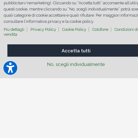
pubblicitari/remarketing). Cliccando su “Accetta tutti” acconsente all’utili
auto l’ultima volta? Chiedendo ad un campione di 1000
questi cookie, mentre cliccando su “No, scegli individualmente” potrà sce
persone le risposte sono state: il 32% ha dichiarato di pulire
la propria auto dentro e fuori una volta l’anno, mentre il 12%
quali categorie di cookie accettare e quali rifiutare. Per maggiori informaz
ha dichiarato di non farlo mai.
consultare l’informativa privacy e la cookie policy.
Il
volante è il punto più sporco
all’interno di un’auto,
Più dettagli
Privacy Policy
Cookie Policy
Colofone
Condizioni di
mediamente quattro volte in più della tavoletta di un water
vendita
pubblico. Altri punti dove germi e batteri si annidano sono le
chiavi, le maniglie e i comandi delle portiere, le cinture di
sicurezza, il regolatore del volume della radio e la leva del
Accetta tutti
cambio. Da non sottovalutare anche l’impianto dell’aria
condizionata dove, umidità e spazi stretti dei suoi condotti
offrono terreno fertile per fughi e muffe.
No, scegli individualmente