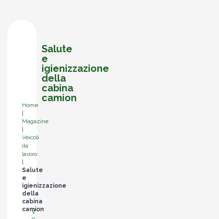
Salute
e
igienizzazione
della
cabina
camion
Home
|
Magazine
|
Veicoli
da
lavoro
|
Salute
e
igienizzazione
della
cabina
camion
V