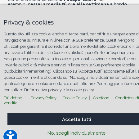
esempio,
passa in media 56 ore alla settimana a bordo
del proprio camion
.
Ecco che prendersi cura dell’ambiente in cui si vive, anche se
Privacy & cookies
su quattro ruote, diventa fondamentale. Avere un abitacolo
igienizzato e sano è quindi fondamentale per la propria
salute. Pensiamo al climatizzatore:
in soli 10 minuti
Questo sito utilizza cookie, anche di terze parti, per offrirle un’esperienza d
respiriamo 70 litri di aria
che dall’esterno passano
navigazione su misura e in linea con le Sue preferenze. Questi vengono
nell’impianto ed entrano all’interno.
utilizzati per garantire il corretto funzionamento del sito (cookie tecnici), p
analizzare l’utilizzo del sito (cookie statistici), per offrirle un’esperienza di
navigazione personalizzata (cookie di personalizzazione e comfort) e per
inviarle pubblicità mirata e servizi in linea con le Sue preferenze (cookie
Aria condizionata nell'abitacolo di
pubblicitari/remarketing). Cliccando su “Accetta tutti” acconsente all’utili
camion e tir
questi cookie, mentre cliccando su “No, scegli individualmente” potrà sce
quali categorie di cookie accettare e quali rifiutare. Per maggiori informaz
consultare l’informativa privacy e la cookie policy.
Più dettagli
Privacy Policy
Cookie Policy
Colofone
Condizioni di
vendita
Accetta tutti
No, scegli individualmente