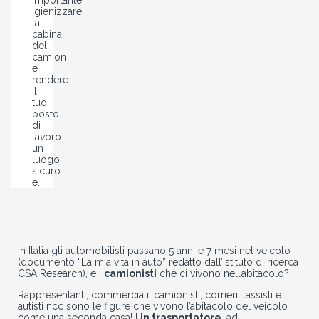
importante
igienizzare
la
cabina
del
camion
e
rendere
il
tuo
posto
di
lavoro
un
luogo
sicuro
e...
In Italia gli automobilisti passano 5 anni e 7 mesi nel veicolo
(documento “La mia vita in auto” redatto dall’Istituto di ricerca
CSA Research), e i
camionisti
che ci vivono nell’abitacolo?
Rappresentanti, commerciali, camionisti, corrieri, tassisti e
autisti ncc sono le figure che vivono l’abitacolo del veicolo
come una seconda casa!
Un trasportatore
, ad